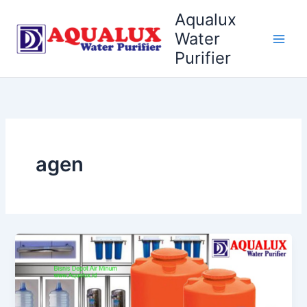
Skip
Aqualux
to
Water
content
Purifier
agen