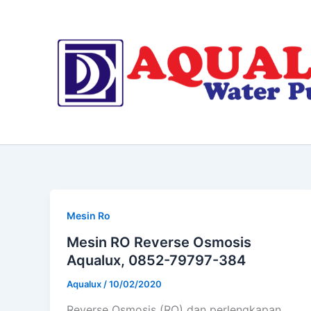
Skip
to
content
Mesin Ro
Mesin RO Reverse Osmosis
Aqualux, 0852-79797-384
Aqualux
/
10/02/2020
Reverse Osmosis (RO) dan perlengkapan