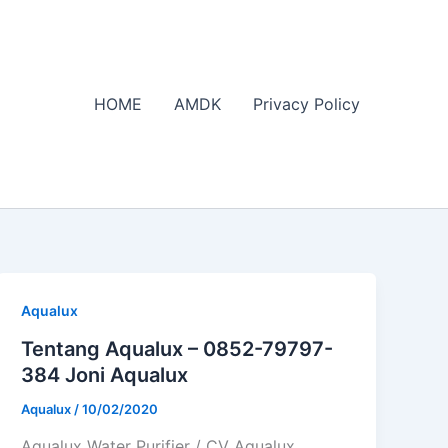
HOME
AMDK
Privacy Policy
Aqualux
Tentang Aqualux – 0852-79797-
384 Joni Aqualux
Aqualux
/
10/02/2020
Aqualux Water Purifier / CV Aqualux